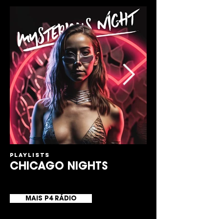
PLAYLISTS
P4 RECORDS
CHICAGO NIGHTS
JJsoJJ & Oir
MAIS P4 RÁDIO