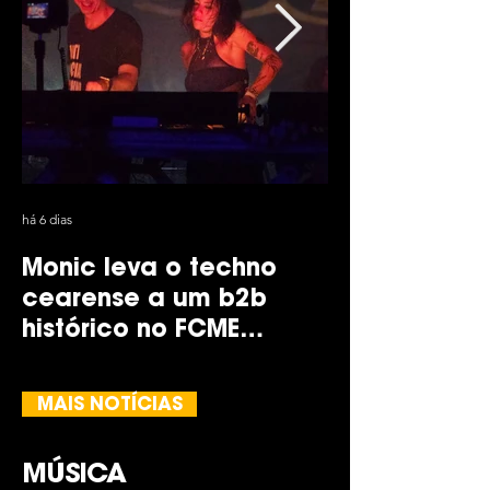
há 6 dias
1 de ago.
Monic leva o techno
Solomun e Skr
cearense a um b2b
encontram 
histórico no FCME
primeira par
Festival
dois pela Di
MAIS NOTÍCIAS
MÚSICA