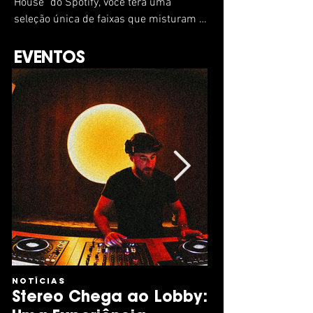
House" do Spotify, você terá uma
seleção única de faixas que misturam o
melhor do house progressivo...
EVENTOS
NOTÍCIAS
NOTÍCIAS
Stereo Chega ao Lobby:
Chicago 202