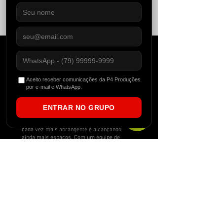
Aceito receber comunicações da P4 Produções
por e-mail e WhatsApp.
Fundada no Nordeste Brasileiro em 2012, a
P4 começou atuando como uma agitadora
cultural, evidenciando expoentes locais
ENTRAR NO GRUPO
através da produção de eventos. Com o
tempo, o conceito da marca foi se tornando
cada vez mais abrangente e alcançando
ainda mais espaços. Com um equipe de
destaque, a P4 se tornou também uma
gravadora brasileira especializada em
gravações de techno, house music, eventos,
reserva de artistas e gerenciamento. Além
de ter se tornado um portal de notícias
independente que vive e respira dance music.
newsletter