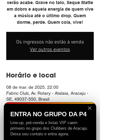
verão acabe. Grave no talo, Xeque Matte
em dobro e aquela energia de quem vive
a música até o último drop. Quem
dorme, perde. Quem cola, vive!
Os ingressos não estão à venda
Ver outros eventos
Horário e local
08 de mar. de 2025, 22:00
Fabric Club, Av. Rotary - Atalaia, Aracaju -
SE, 49037-550, Brasil
✕
ENTRA NO GRUPO DA P4
Line-up, pré-venda e listas VIP caem
primeiro no grupo dos Clubbers de Aracaju.
Compartilhe esse evento
Deixa seu contato e entra agora.