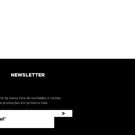
newsletter
✕
te da nossa lista de novidades e receba
ENTRA NO GRUPO DA P4
s e promoções em primeira mão.
Line-up, pré-venda e listas VIP caem primeiro no
>
grupo dos Clubbers de Aracaju. Deixa seu contato
e entra agora.