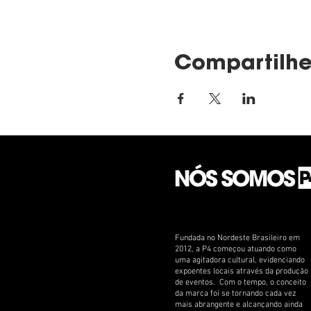
Compartilhe
Fundada no Nordeste Brasileiro em
2012, a P4 começou atuando como
uma agitadora cultural, evidenciando
expoentes locais através da produção
de eventos. Com o tempo, o conceito
da marca foi se tornando cada vez
mais abrangente e alcançando ainda