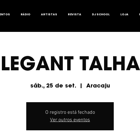
ENTOS
RÁDIO
ARTISTAS
REVISTA
DJ SCHOOL
LOJA
ELEGANT TALH
sáb., 25 de set.
  |  
Aracaju
O registro está fechado
Ver outros eventos