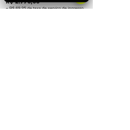
R$ 2.770,00
+ R$ 69,25 de taxa de serviço de ingresso
Compartilhe esse evento
Fundada no Nordeste Brasileiro em 2012, a
P4 começou atuando como uma agitadora
cultural, evidenciando expoentes locais
através da produção de eventos. Com o
tempo, o conceito da marca foi se tornando
cada vez mais abrangente e alcançando