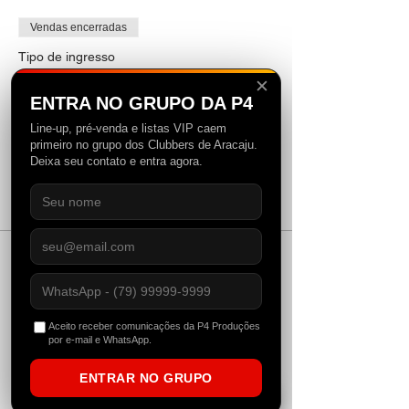
Vendas encerradas
Tipo de ingresso
Casadinha (Ticket Duplo)
✕
ENTRA NO GRUPO DA P4
Mais informações
Line-up, pré-venda e listas VIP caem
primeiro no grupo dos Clubbers de Aracaju.
Preço
Deixa seu contato e entra agora.
R$ 237,00
+ R$ 5,93 de taxa de serviço de ingresso
Vendas encerradas
Tipo de ingresso
Lounge (10 pessoas)
Aceito receber comunicações da P4 Produções
por e-mail e WhatsApp.
Mais informações
ENTRAR NO GRUPO
Preço