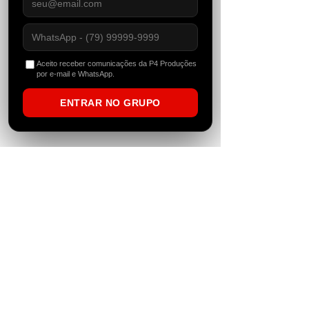
ainda mais espaços. Com um equipe de
destaque, a P4 se tornou também uma
gravadora brasileira especializada em
gravações de techno, house music, eventos,
reserva de artistas e gerenciamento. Além
de ter se tornado um portal de notícias
Aceito receber comunicações da P4 Produções
independente que vive e respira dance music.
por e-mail e WhatsApp.
ENTRAR NO GRUPO
newsletter
Faça parte da nossa lista de novidades e
receba notícias e promoções em primeira
mão.
>
Políticas d
e privacidade