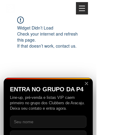
Widget Didn’t Load
Check your internet and refresh
this page.
If that doesn’t work, contact us.
✕
ENTRA NO GRUPO DA P4
Line-up, pré-venda e listas VIP caem
primeiro no grupo dos Clubbers de Aracaju.
Fundada no Nordeste Brasileiro em 2012, a
Deixa seu contato e entra agora.
P4 começou atuando como uma agitadora
cultural, evidenciando expoentes locais
através da produção de eventos. Com o
tempo, o conceito da marca foi se tornando
cada vez mais abrangente e alcançando