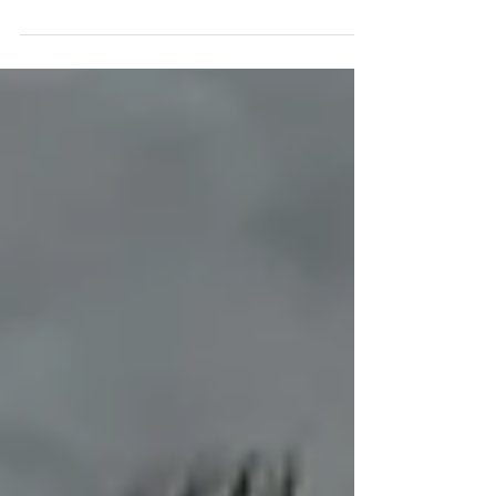
Pirata nasceu no improviso. Enquanto o
festival crescia, ela surgia como uma
ocupação clandestina na beira da praia,
montada por DJs que queriam liberdade total
para tocar o que desse na telha, longe de
qualquer roteiro oficial. O "Heist" da Edição 12
O jogo virou na virada de 2013/2014. O motim
sonoro ficou tão grande que a organização não
teve escolha a não ser oficializar a pista.
Desde então, a Pirata é o palco independente
d