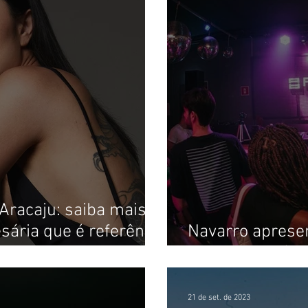
 Aracaju: saiba mais
sária que é referência
Navarro apresen
a brasileira
o after do Pré-C
21 de set. de 2023