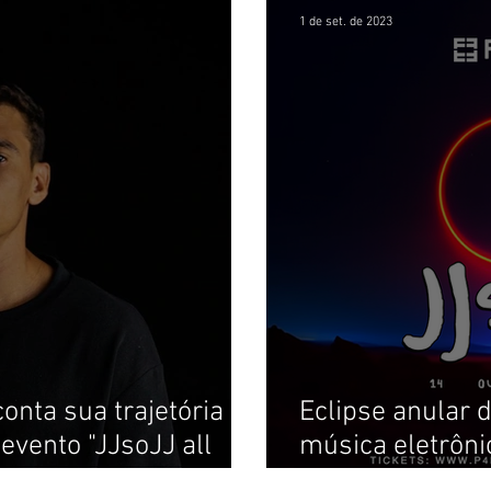
1 de set. de 2023
conta sua trajetória e
Eclipse anular d
evento "JJsoJJ all
música eletrôni
Long" na Fabric