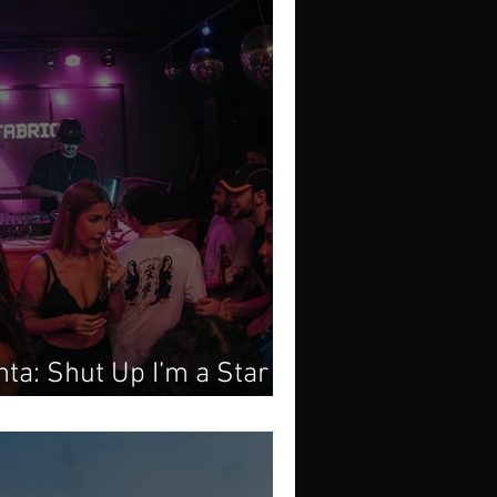
ta: Shut Up I’m a Star 2,
aju na Fabric