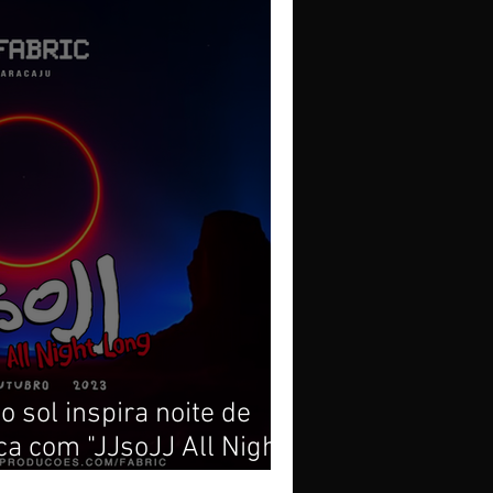
o sol inspira noite de
ca com "JJsoJJ All Night