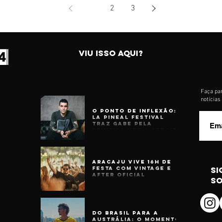
1
2
3
VIU ISSO AQUI?
Faça par
notícia
O Ponto de Inflexão:
La Pineal Festival
Traz Gabe Pela
Primeira Vez a Sergipe
Aracaju Vive 16h de
Festa com Vintage e
si
After Oficial
so
Do Brasil para a
Austrália: o momento