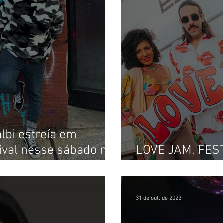
albi estreía em
ival nesse sábado na
LOVE JAM, FES
DISCO MUSIC C
31 de out. de 2023