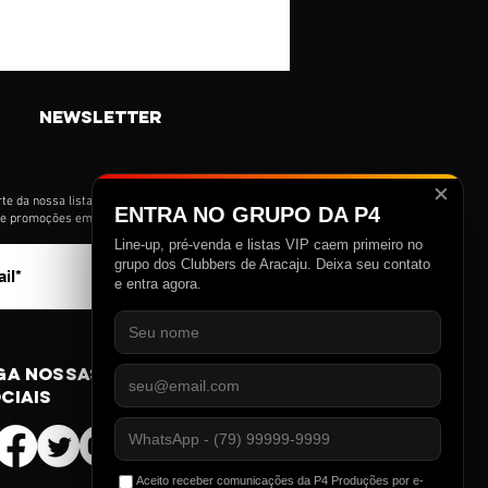
newsletter
✕
te da nossa lista de novidades e receba
ENTRA NO GRUPO DA P4
s e promoções em primeira mão.
Line-up, pré-venda e listas VIP caem primeiro no
>
grupo dos Clubbers de Aracaju. Deixa seu contato
e entra agora.
ga nossas redes
ciais
Aceito receber comunicações da P4 Produções por e-