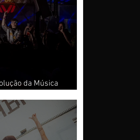
olução da Música
a a Aracaju