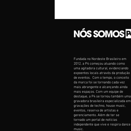
Fundada no Nordeste Brasileiro em
2012, a P4 começou atuando como
uma agitadora cultural, evidenciando
expoentes locais através da produção
de eventos. Com o tempo, o conceito
da marca foi se tornando cada vez
mais abrangente e alcançando ainda
mais espaços. Com um equipe de
destaque, a P4 se tornou também uma
gravadora brasileira especializada em
gravações de techno, house music,
eventos, reserva de artistas e
gerenciamento. Além de ter se
tornado um portal de notícias
independente que vive e respira dance
music.