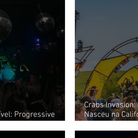
Crabs Invasion:
ível: Progressive
Nasceu na Calif
na Fabric Club
no dia 30 de Ou