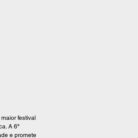
o maior festival 
ca. A 6ª 
ade e promete 