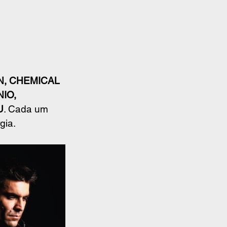
N, CHEMICAL 
IO, 
U
. Cada um 
gia.