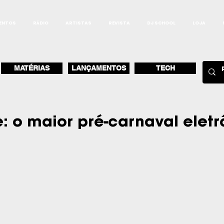
ENTOS
RÁDIO
ARTISTAS
REVISTA
DJ SCHOOL
LOJA
MATÉRIAS
LANÇAMENTOS
TECH
: o maior pré-carnaval eletr