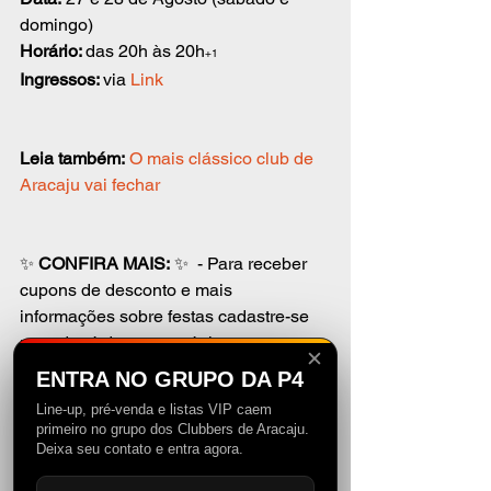
domingo)
Horário: 
das 20h às 20h
+1
Ingressos: 
via
Link
Leia também:
O mais clássico club de 
Aracaju vai fechar
✨ 
CONFIRA MAIS:
 ✨  - Para receber 
cupons de desconto e mais 
informações sobre festas cadastre-se 
no rodapé da nossa página
✕
ENTRA NO GRUPO DA P4
 - Confira nossos grupos exclusivos de 
Line-up, pré-venda e listas VIP caem
WhatsApp 
aqui!
  - Siga também nossos 
primeiro no grupo dos Clubbers de Aracaju.
perfis no 
Instagram: 
@p4producoes
 e 
Deixa seu contato e entra agora.
@talhadoclub