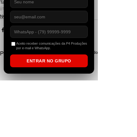
Tags:
jjsojj
aracaju
talhado
club
closingparty
NOTÍCIAS
Aceito receber comunicações da P4 Produções
por e-mail e WhatsApp.
Ver tudo
Posts recentes
ENTRAR NO GRUPO