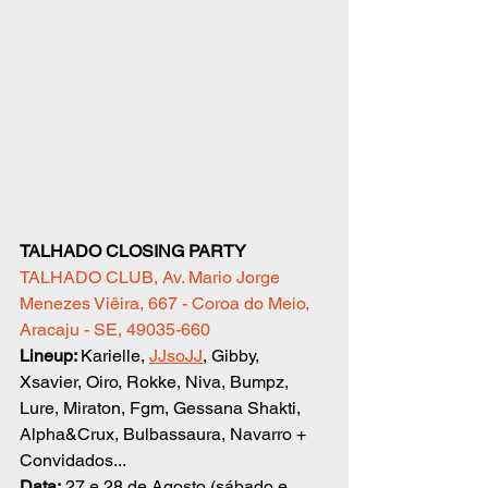
TALHADO CLOSING PARTY
TALHADO CLUB, Av. Mario Jorge 
Menezes Viêira, 667 - Coroa do Meio, 
Aracaju - SE, 49035-660
Lineup: 
Karielle, 
JJsoJJ
, Gibby, 
Xsavier, Oiro, Rokke, Niva, Bumpz, 
Lure, Miraton, Fgm, Gessana Shakti, 
Alpha&Crux, Bulbassaura, Navarro + 
Convidados...
Data:
 27 e 28 de Agosto (sábado e 