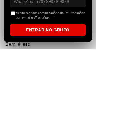
Aceito receber comunicações da P4 Produções
por e-mail e WhatsApp.
ENTRAR NO GRUPO
Bem, é isso! 
E não esqueçam que... 
“Music is the answer to all your 
problems!” 
by Celeda / Danny Tenaglia 