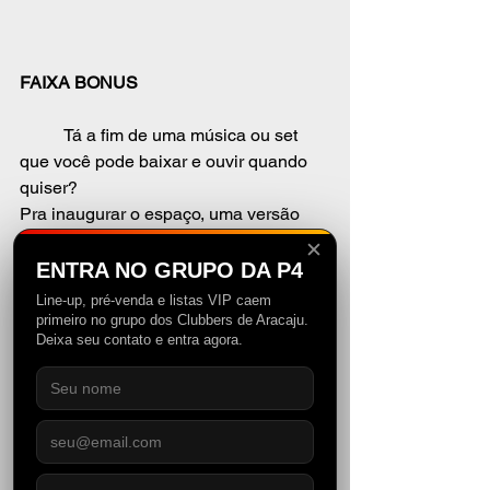
FAIXA BONUS
	Tá a fim de uma música ou set 
que você pode baixar e ouvir quando 
quiser? 
Pra inaugurar o espaço, uma versão 
disco house que eu fiz do megahit da 
✕
Peggy Gou
, “Na Na Na”. Download 
ENTRA NO GRUPO DA P4
liberado! Curtam! 
Line-up, pré-venda e listas VIP caem
primeiro no grupo dos Clubbers de Aracaju.
Deixa seu contato e entra agora.
https://soundcloud.com/dj-versianni/peggy-
gou-na-na-na-versianni-bootleg-it-goes-like-
disco-house?
si=12f805a3463b416194774a520c66799c&
utm_source=clipboard&utm_medium=text&u
tm_campaign=social_sharing