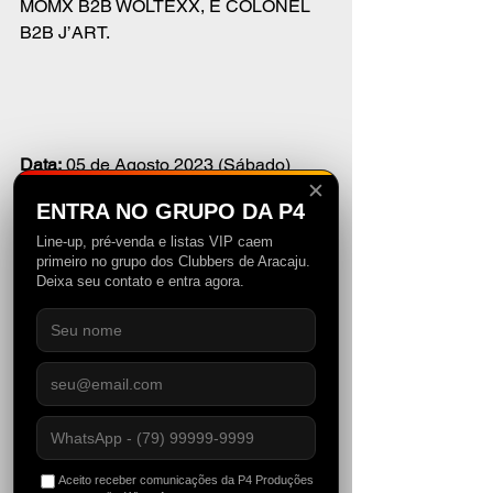
MOMX B2B WOLTEXX, E COLONEL 
B2B J’ART.
Data:
 05 de Agosto 2023 (Sábado)
✕
ENTRA NO GRUPO DA P4
Line-up, pré-venda e listas VIP caem
primeiro no grupo dos Clubbers de Aracaju.
Abertura dos portões: 
21h
Deixa seu contato e entra agora.
Ingressos: 
via
link
Aceito receber comunicações da P4 Produções