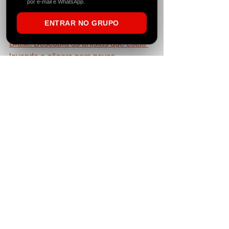
por e-mail e WhatsApp.
ENTRAR NO GRUPO
Leia também: 
A cena Indie Dance do 
Brasil: Descubra os artistas que estão 
levando o gênero para novos 
patamares
✨ 
CONFIRA MAIS:
 ✨ - Para receber 
cupons de desconto e mais 
informações sobre festas cadastre-se 
no rodapé da nossa página