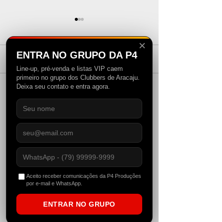
✕
ENTRA NO GRUPO DA P4
Comentários
Line-up, pré-venda e listas VIP caem
primeiro no grupo dos Clubbers de Aracaju.
Deixa seu contato e entra agora.
Solomun e Skrillex se
Alok leva o Br
Escreva um comentário
encontram em
Planaxis do
Rumpta, primeira
Tomorrowlan
parceria dos dois
semana quen
P4STORE
pela Diynamic
Ibiza
Aceito receber comunicações da P4 Produções
por e-mail e WhatsApp.
ENTRAR NO GRUPO