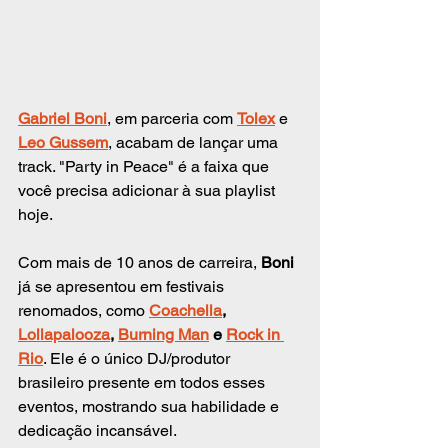
Gabriel Boni
, em parceria com 
Tolex
 e 
Leo Gussem
, acabam de lançar uma 
track. "Party in Peace" é a faixa que 
você precisa adicionar à sua playlist 
hoje.
Com mais de 10 anos de carreira, 
Boni
já se apresentou em festivais 
renomados, como 
Coachella
, 
Lollapalooza
, 
Burning Man
 e 
Rock in 
Rio
. Ele é o único DJ/produtor 
brasileiro presente em todos esses 
eventos, mostrando sua habilidade e 
dedicação incansável.