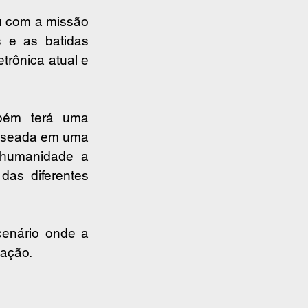
 com a missão 
 e as batidas 
trônica atual e 
bém terá uma 
baseada em uma 
 humanidade a 
das diferentes 
enário onde a 
zação.