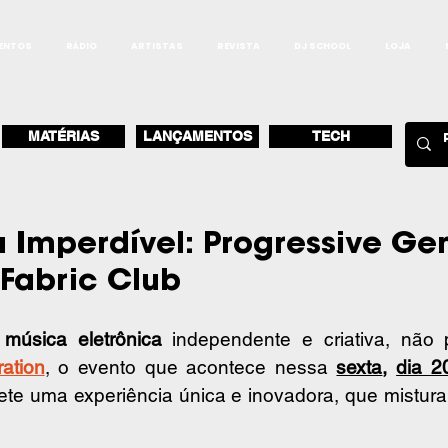
ENTOS
RÁDIO
ARTISTAS
REVISTA
DJ SCHOOL
LOJA
MATÉRIAS
LANÇAMENTOS
TECH
a Imperdível: Progressive Ge
 Fabric Club
 música eletrônica
ation
, o evento que acontece nessa 
sexta
, 
dia 2
ete uma experiência única e inovadora, que mistura 