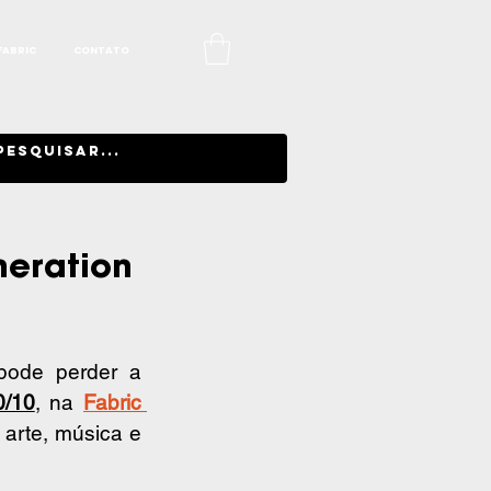
FABRIC
CONTATO
neration
 independente e criativa, não pode perder a 
0/10
, na 
Fabric 
arte, música e 