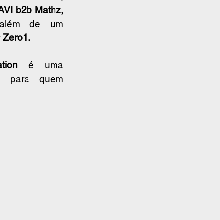
AVI b2b Mathz, 
além de um 
 
Zero1.
tion
 é uma 
el para quem 