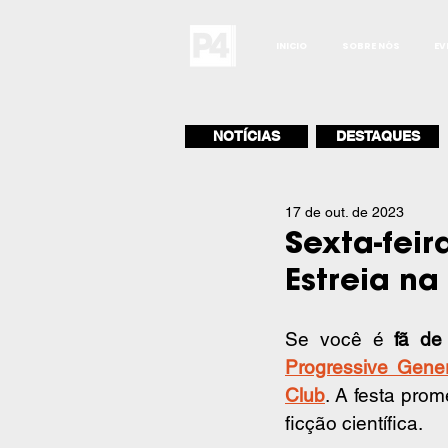
INICIO
SOBRE NÓS
EV
NOTÍCIAS
DESTAQUES
17 de out. de 2023
Sexta-feir
Estreia na
Se você é 
fã de
Progressive Gener
Club
. A festa prom
ficção científica.