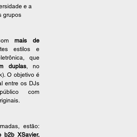
ersidade e a 
s grupos 
com 
mais de 
tes estilos e 
etrônica, que 
m duplas
, no 
). O objetivo é 
l entre os DJs 
e surpreender o público com 
riginais. 
Dentre as duplas confirmadas, estão: 
 b2b XSavier, 