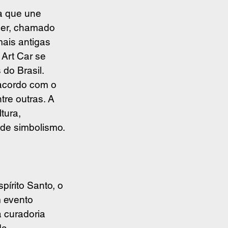
a que une 
tier, chamado 
mais antigas 
Art Car se 
do Brasil.
 acordo com o 
re outras. A 
tura, 
 de simbolismo.
pírito Santo, o 
 evento 
a curadoria 
da 