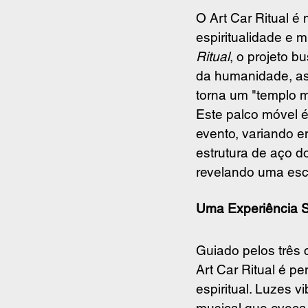
O Art Car Ritual é
espiritualidade e 
Ritual
, o projeto b
da humanidade, ass
torna um "templo m
Este palco móvel é
evento, variando e
estrutura de aço do
revelando uma esc
Uma Experiência S
Guiado pelos três c
Art Car Ritual é p
espiritual. Luzes v
musical que evoca