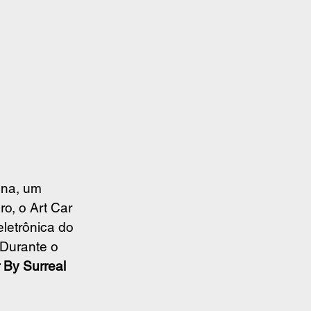
ina, um 
o, o Art Car 
letrônica do 
 Durante o 
 By Surreal 