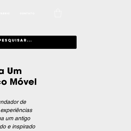
FABRIC
CONTATO
 a Um
co Móvel
undador de 
experiências 
ma um antigo 
do e inspirado 