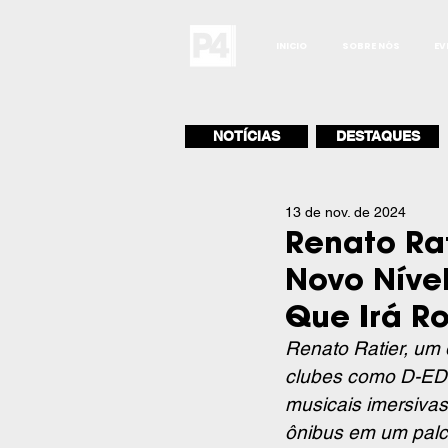
INICIO
SOBRE NÓS
EV
NOTÍCIAS
DESTAQUES
13 de nov. de 2024
Renato Rat
Novo Nível
Que Irá Ro
Renato Ratier, um 
clubes como D-EDG
musicais imersivas
ônibus em um palco