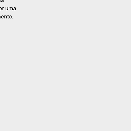
or uma 
mento.