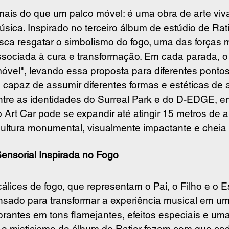
 mais do que um palco móvel: é uma obra de arte viv
música. Inspirado no terceiro álbum de estúdio de Ra
usca resgatar o simbolismo do fogo, uma das forças 
ociada à cura e transformação. Em cada parada, o 
óvel", levando essa proposta para diferentes pontos 
 capaz de assumir diferentes formas e estéticas de
ntre as identidades do Surreal Park e do D-EDGE, ent
 Art Car pode se expandir até atingir 15 metros de al
ultura monumental, visualmente impactante e cheia
ensorial Inspirada no Fogo
álices de fogo, que representam o Pai, o Filho e o Es
ensado para transformar a experiência musical em um
ibrantes em tons flamejantes, efeitos especiais e um
 o misticismo do álbum de Ratier fazem com que ca