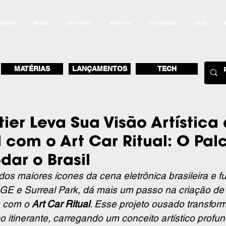
ENTOS
RÁDIO
ARTISTAS
REVISTA
DJ SCHOOL
LOJA
MATÉRIAS
LANÇAMENTOS
TECH
ier Leva Sua Visão Artística
 com o Art Car Ritual: O Pal
dar o Brasil
dos maiores ícones da cena eletrônica brasileira e f
E e Surreal Park, dá mais um passo na criação de 
 com o 
Art Car Ritual
. Esse projeto ousado transfor
 itinerante, carregando um conceito artístico profun