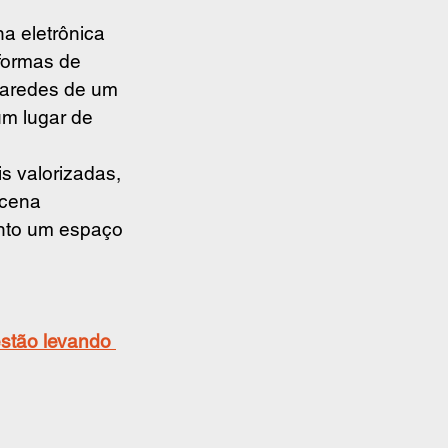
a eletrônica 
formas de 
 paredes de um 
m lugar de 
 valorizadas, 
 cena 
anto um espaço 
estão levando 