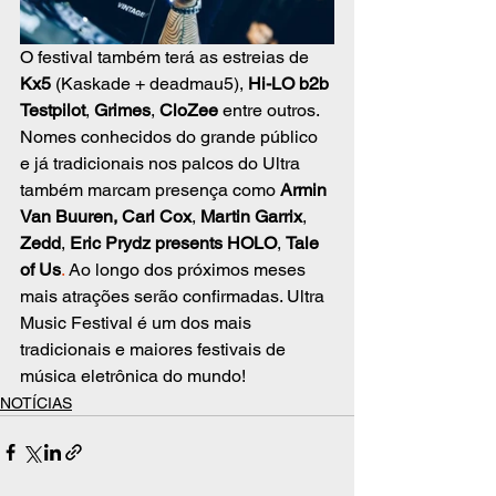
O festival também terá as estreias de 
Kx5
 (Kaskade + deadmau5), 
Hi-LO b2b 
Testpilot
, 
Grimes
, 
CloZee
 entre outros. 
Nomes conhecidos do grande público 
e já tradicionais nos palcos do Ultra 
também marcam presença como 
Armin 
Van Buuren, Carl Cox
, 
Martin Garrix
, 
Zedd
, 
Eric Prydz presents HOLO
, 
Tale 
of Us
. 
Ao longo dos próximos meses 
mais atrações serão confirmadas. Ultra 
Music Festival é um dos mais 
tradicionais e maiores festivais de 
música eletrônica do mundo!
NOTÍCIAS