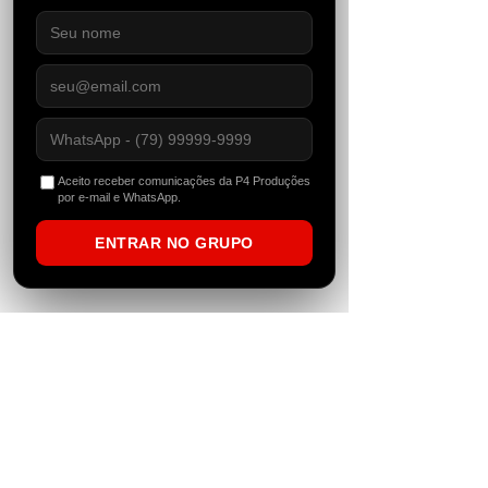
contato@p4producoes.com
Aceito receber comunicações da P4 Produções
por e-mail e WhatsApp.
Fundada no Nordeste Brasileiro em 2012, a
P4 começou atuando como uma agitadora
cultural, evidenciando expoentes locais
ENTRAR NO GRUPO
através da produção de eventos. Com o
tempo, o conceito da marca foi se tornando
cada vez mais abrangente e alcançando
ainda mais espaços. Com um equipe de
destaque, a P4 se tornou também uma
gravadora brasileira especializada em
gravações de techno, house music, eventos,
reserva de artistas e gerenciamento. Além
de ter se tornado um portal de notícias
independente que vive e respira dance music.
newsletter