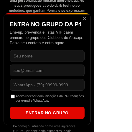
uma personalidade musical diferenciada, As
suas produções vão do dark techno ao
melódico, que ganham forma e se expressam
com sintetizadores em constante evolução.
✕
Contando com lançamentos em diversas
ENTRA NO GRUPO DA P4
labels pelo brasil e pelo mundo A100 Records,
Prototype music Records, Undertime Music,
Line-up, pré-venda e listas VIP caem
Vibez Sounds, The Acid Mind, R3 Life, Music
primeiro no grupo dos Clubbers de Aracaju.
The Wav Sounds entre outras
Deixa seu contato e entra agora.
Aceito receber comunicações da P4 Produções
por e-mail e WhatsApp.
ENTRAR NO GRUPO
Fundada no Nordeste Brasileiro em 2012, a
P4 começou atuando como uma agitadora
cultural, evidenciando expoentes locais