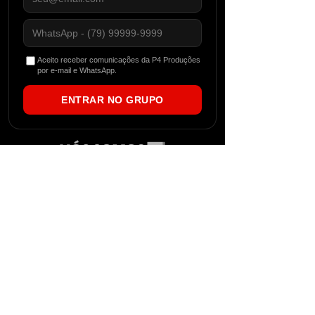
Aceito receber comunicações da P4 Produções
por e-mail e WhatsApp.
ENTRAR NO GRUPO
Fundada no Nordeste Brasileiro em 2012, a
P4 começou atuando como uma agitadora
cultural, evidenciando expoentes locais
através da produção de eventos. Com o
tempo, o conceito da marca foi se tornando
cada vez mais abrangente e alcançando
ainda mais espaços. Com um equipe de
destaque, a P4 se tornou também uma
gravadora brasileira especializada em
gravações de techno, house music, eventos,
reserva de artistas e gerenciamento. Além
de ter se tornado um portal de notícias
independente que vive e respira dance music.