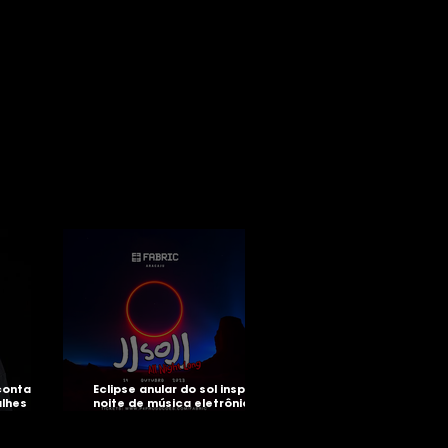
conta sua
Eclipse anular do sol inspira
alhes do
noite de música eletrônica
all night
com "JJsoJJ All Night Long"
na Fabric