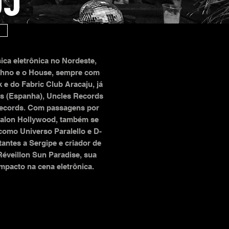
JJ
ca eletrônica no Nordeste,
chno e o House, sempre com
 e do Fabric Club Aracaju, já
s (Espanha), Uncles Records
4 Records. Com passagens por
valon Hollywood, também se
omo Universo Paralello e D-
antes a Sergipe e criador de
Réveillon Sun Paradise, sua
impacto na cena eletrônica.