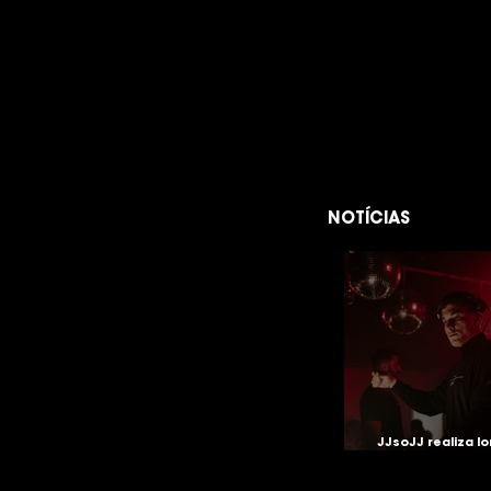
NOTÍCIAS
JJsoJJ realiza l
especial no Fabr
neste sábado