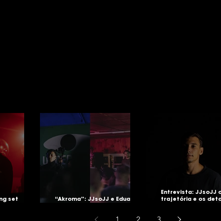
Entrevista: JJsoJJ 
ong set
“Akroma”: JJsoJJ e Eduardo
trajetória e os det
ic Present
Drumn lançam faixa inspirada
seu evento "JJsoJJ 
no conceito etéreo
long"
1
2
3