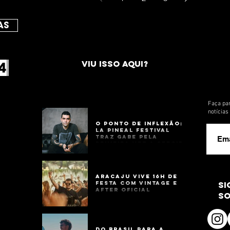
AS
VIU ISSO AQUI?
Faça par
notícia
O Ponto de Inflexão:
La Pineal Festival
Traz Gabe Pela
Primeira Vez a Sergipe
Aracaju Vive 16h de
Festa com Vintage e
si
After Oficial
so
Do Brasil para a