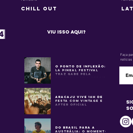
Chill Out
La
VIU ISSO AQUI?
Faça par
notícia
O Ponto de Inflexão:
La Pineal Festival
Traz Gabe Pela
Primeira Vez a Sergipe
Aracaju Vive 16h de
Festa com Vintage e
si
After Oficial
so
Do Brasil para a
Austrália: o momento