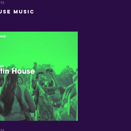
STS
use Music
STS