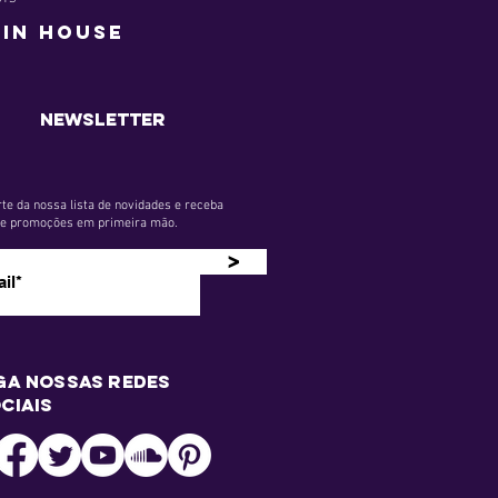
tin House
newsletter
te da nossa lista de novidades e receba
s e promoções em primeira mão.
>
ga nossas redes
ciais