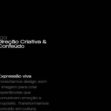
/03
Direção Criativa &
Conteúdo
Expressão viva
onectamos design, som
 imagem para criar
xperiências que
comunicam emoção e
ropósito. Transformamos
onceito em cultura.