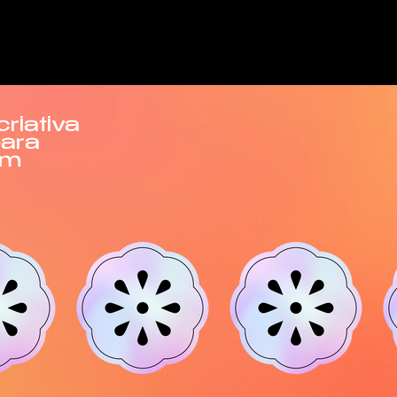
riativa
para
em