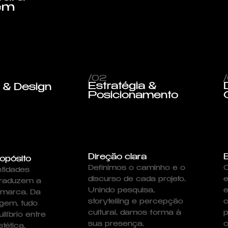
 em
/02
Estratégia &
 & Design
Posicionamento
Direção clara
opósito
Definimos o caminho e o
C
ntidades
discurso de cada projeto.
e
traduzem a
Unindo pesquisa,
e
 marca. Da
storytelling e percepção
agem, tudo
cultural, damos forma à
p
líbrio entre
sua presença.
c
tética.