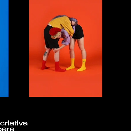
riativa
para