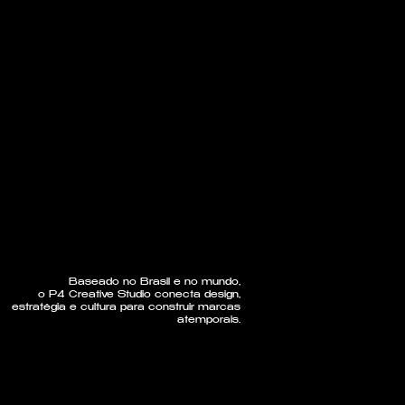
Baseado no Brasil e no mundo,
o P4 Creative Studio conecta design,
estratégia e cultura para construir marcas
atemporais.