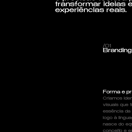
transformar ideias
experiências reais.
/01
Branding
Forma e pr
Criamos ide
visuais que 
essência da
logo à lingu
nasce do equi
conceito e es