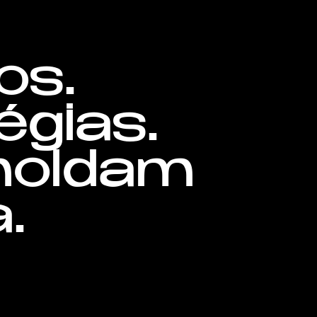
os.
égias.
moldam
.