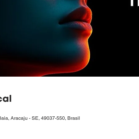
cal
alaia, Aracaju - SE, 49037-550, Brasil