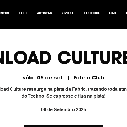
ENTOS
RÁDIO
ARTISTAS
REVISTA
DJ SCHOOL
LOJA
LOAD CULTURE
sáb., 06 de set.
  |  
Fabric Club
oad Culture ressurge na pista da Fabric, trazendo toda atm
do Techno. Se expresse e flua na pista!
06 de Setembro 2025