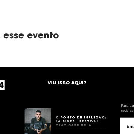
 esse evento
VIU ISSO AQUI?
Faça par
notícia
O Ponto de Inflexão:
La Pineal Festival
Traz Gabe Pela
Primeira Vez a Sergipe