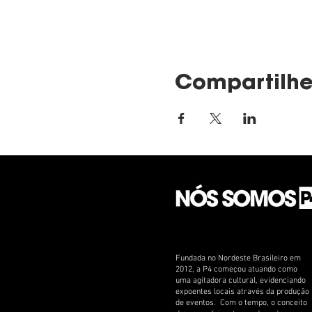
Compartilhe
Fundada no Nordeste Brasileiro em
2012, a P4 começou atuando como
uma agitadora cultural, evidenciando
expoentes locais através da produção
de eventos. Com o tempo, o conceito