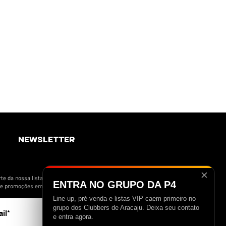
newsletter
✕
te da nossa lista de novidades e receba
ENTRA NO GRUPO DA P4
s e promoções em primeira mão.
Line-up, pré-venda e listas VIP caem primeiro no
>
grupo dos Clubbers de Aracaju. Deixa seu contato
e entra agora.