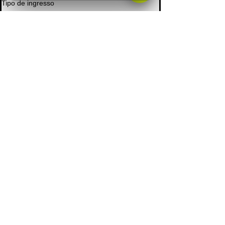
Tipo de ingresso
Ticket individual
Preço
R$ 35,00
+ R$ 0,88 de taxa de serviço de ingresso
Compartilhe esse evento
Fundada no Nordeste Brasileiro em 2012, a P4 começou
atuando como uma agitadora cultural, evidenciando
expoentes locais através da produção de eventos. Com o
tempo, o conceito da marca foi se tornando cada vez mais
abrangente e alcançando ainda mais espaços. Com um
equipe de destaque, a P4 se tornou também uma
gravadora brasileira especializada em gravações de
techno, house music, eventos, reserva de artistas e
gerenciamento. Além de ter se tornado um portal de