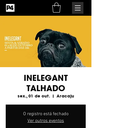
INELEGANT
TALHADO
sex., 01 de out.
  |  
Aracaju
O registro está fechado
Ver outros eventos