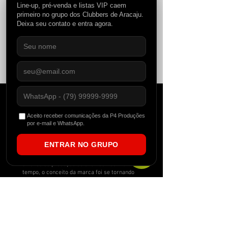
Line-up, pré-venda e listas VIP caem
primeiro no grupo dos Clubbers de Aracaju.
Deixa seu contato e entra agora.
Compartilhe esse evento
Aceito receber comunicações da P4 Produções
por e-mail e WhatsApp.
Fundada no Nordeste Brasileiro em 2012, a
ENTRAR NO GRUPO
P4 começou atuando como uma agitadora
cultural, evidenciando expoentes locais
através da produção de eventos. Com o
tempo, o conceito da marca foi se tornando
cada vez mais abrangente e alcançando
ainda mais espaços. Com um equipe de
destaque, a P4 se tornou também uma
gravadora brasileira especializada em
gravações de techno, house music, eventos,
reserva de artistas e gerenciamento. Além