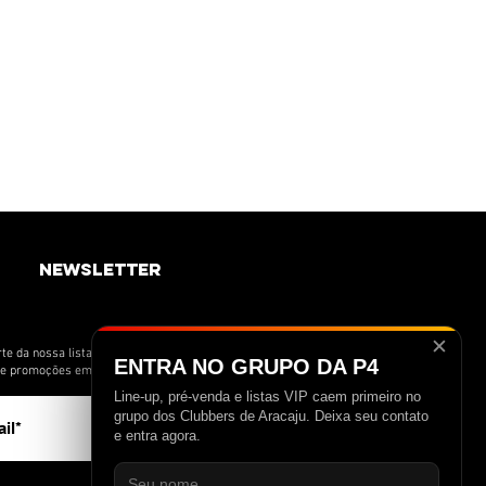
newsletter
✕
te da nossa lista de novidades e receba
ENTRA NO GRUPO DA P4
s e promoções em primeira mão.
Line-up, pré-venda e listas VIP caem primeiro no
>
grupo dos Clubbers de Aracaju. Deixa seu contato
e entra agora.