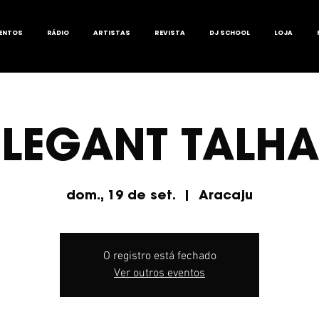
ENTOS
RÁDIO
ARTISTAS
REVISTA
DJ SCHOOL
LOJA
ELEGANT TALH
dom., 19 de set.
  |  
Aracaju
O registro está fechado
Ver outros eventos