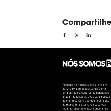
Compartilhe
Fundada no Nordeste Brasileiro em
2012, a P4 começou atuando como
uma agitadora cultural, evidenciando
expoentes locais através da produção
de eventos. Com o tempo, o conceito
da marca foi se tornando cada vez
mais abrangente e alcançando ainda