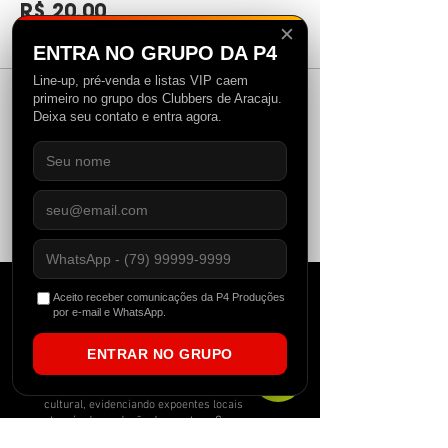
R$ 20,00
✕
+ R$ 0,50 de taxa de serviço de ingresso
ENTRA NO GRUPO DA P4
Line-up, pré-venda e listas VIP caem
primeiro no grupo dos Clubbers de Aracaju.
Deixa seu contato e entra agora.
Compartilhe esse evento
Aceito receber comunicações da P4 Produções
por e-mail e WhatsApp.
ENTRAR NO GRUPO
Fundada no Nordeste Brasileiro em 2012, a
P4 começou atuando como uma agitadora
cultural, evidenciando expoentes locais
através da produção de eventos. Com o
tempo, o conceito da marca foi se tornando