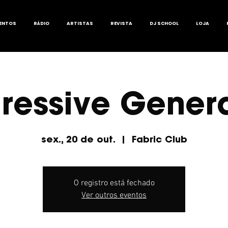
ENTOS
RÁDIO
ARTISTAS
REVISTA
DJ SCHOOL
LOJA
ressive Gener
sex., 20 de out.
  |  
Fabric Club
O registro está fechado
Ver outros eventos