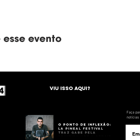
 esse evento
VIU ISSO AQUI?
Faça par
notícia
O Ponto de Inflexão:
La Pineal Festival
Traz Gabe Pela
Primeira Vez a Sergipe