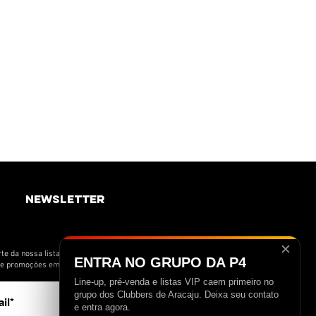
newsletter
✕
te da nossa lista de novidades e receba
ENTRA NO GRUPO DA P4
s e promoções em primeira mão.
Line-up, pré-venda e listas VIP caem primeiro no
>
grupo dos Clubbers de Aracaju. Deixa seu contato
e entra agora.