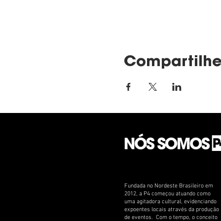
Compartilhe
Fundada no Nordeste Brasileiro em
2012, a P4 começou atuando como
uma agitadora cultural, evidenciando
expoentes locais através da produção
de eventos. Com o tempo, o conceito