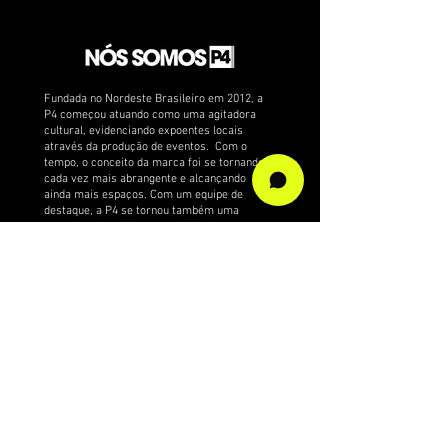
Fundada no Nordeste Brasileiro em 2012, a
P4 começou atuando como uma agitadora
cultural, evidenciando expoentes locais
através da produção de eventos. Com o
tempo, o conceito da marca foi se tornando
cada vez mais abrangente e alcançando
ainda mais espaços. Com um equipe de
destaque, a P4 se tornou também uma
gravadora brasileira especializada em
gravações de techno, house music, eventos,
reserva de artistas e gerenciamento. Além
de ter se tornado um portal de notícias
independente que vive e respira dance music.
newsletter
Faça parte da nossa lista de novidades e
receba notícias e promoções em primeira
mão.