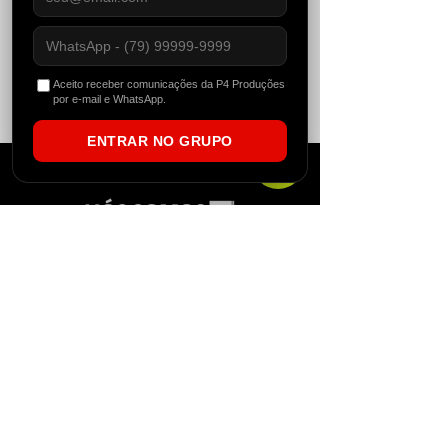
Compartilhe esse evento
Aceito receber comunicações da P4 Produções
por e-mail e WhatsApp.
ENTRAR NO GRUPO
Fundada no Nordeste Brasileiro em 2012, a
P4 começou atuando como uma agitadora
cultural, evidenciando expoentes locais
através da produção de eventos. Com o
tempo, o conceito da marca foi se tornando
cada vez mais abrangente e alcançando
ainda mais espaços. Com um equipe de
destaque, a P4 se tornou também uma
gravadora brasileira especializada em
gravações de techno, house music, eventos,
reserva de artistas e gerenciamento. Além
de ter se tornado um portal de notícias
independente que vive e respira dance music.