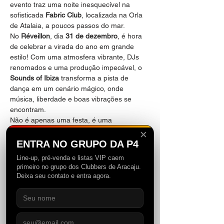
evento traz uma noite inesquecível na 
sofisticada 
Fabric Club
, localizada na Orla 
de Atalaia, a poucos passos do mar.
No 
Réveillon
, dia 
31 de dezembro
, é hora 
de celebrar a virada do ano em grande 
estilo! Com uma atmosfera vibrante, DJs 
renomados e uma produção impecável, o 
Sounds of Ibiza
 transforma a pista de 
dança em um cenário mágico, onde 
música, liberdade e boas vibrações se 
encontram.
Não é apenas uma festa, é uma 
experiência que vai marcar a cena 
✕
eletrônica de Aracaju e criar memórias 
ENTRA NO GRUPO DA P4
inesquecíveis. 
Os ingressos são 
Line-up, pré-venda e listas VIP caem
limitados!
 Não perca a chance de fazer 
primeiro no grupo dos Clubbers de Aracaju.
parte dessa história que está só 
Deixa seu contato e entra agora.
começando. Viva Ibiza, viva o som, viva o 
momento! 🌴✨