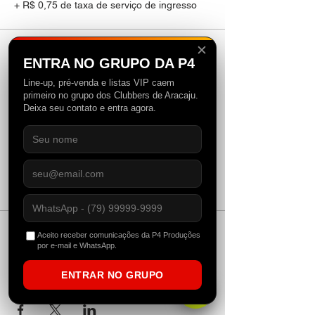
+ R$ 0,75 de taxa de serviço de ingresso
✕
Vendas encerradas
ENTRA NO GRUPO DA P4
Tipo de ingresso
Line-up, pré-venda e listas VIP caem
Casadinha
primeiro no grupo dos Clubbers de Aracaju.
Deixa seu contato e entra agora.
Mais informações
Preço
R$ 50,00
+ R$ 1,25 de taxa de serviço de ingresso
Aceito receber comunicações da P4 Produções
por e-mail e WhatsApp.
ENTRAR NO GRUPO
Compartilhe esse evento