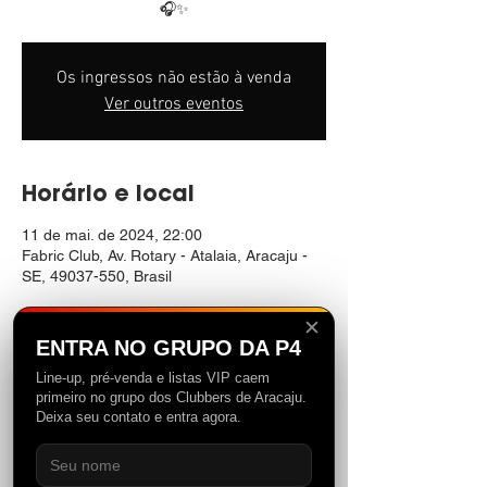
🎧✨
Os ingressos não estão à venda
Ver outros eventos
Horário e local
11 de mai. de 2024, 22:00
Fabric Club, Av. Rotary - Atalaia, Aracaju -
SE, 49037-550, Brasil
✕
ENTRA NO GRUPO DA P4
Line-up, pré-venda e listas VIP caem
Compartilhe esse evento
primeiro no grupo dos Clubbers de Aracaju.
Deixa seu contato e entra agora.