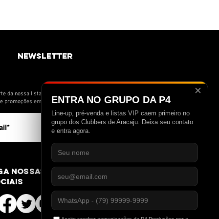
newsletter
✕
te da nossa lista de novidades e receba
ENTRA NO GRUPO DA P4
s e promoções em primeira mão.
Line-up, pré-venda e listas VIP caem primeiro no
>
grupo dos Clubbers de Aracaju. Deixa seu contato
e entra agora.
ga nossas redes
ciais