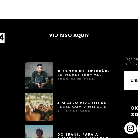
VIU ISSO AQUI?
Faça par
notícia
O Ponto de Inflexão:
La Pineal Festival
Traz Gabe Pela
Primeira Vez a Sergipe
Aracaju Vive 16h de
Festa com Vintage e
si
After Oficial
so
Do Brasil para a