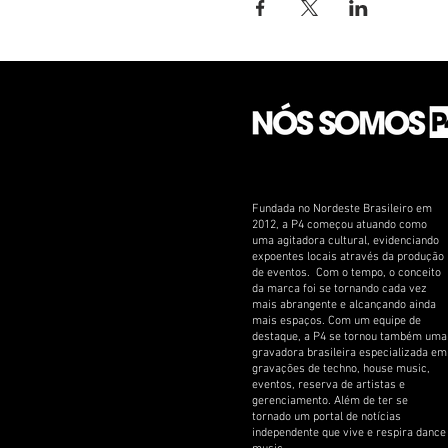
Fundada no Nordeste Brasileiro em
2012, a P4 começou atuando como
uma agitadora cultural, evidenciando
expoentes locais através da produção
de eventos. Com o tempo, o conceito
da marca foi se tornando cada vez
mais abrangente e alcançando ainda
mais espaços. Com um equipe de
destaque, a P4 se tornou também uma
gravadora brasileira especializada em
gravações de techno, house music,
eventos, reserva de artistas e
gerenciamento. Além de ter se
tornado um portal de notícias
independente que vive e respira dance