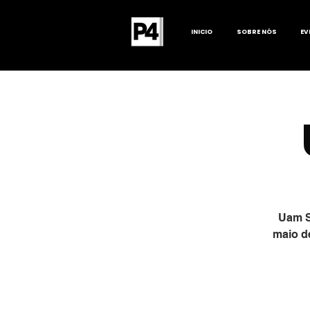
INICIO
SOBRE NÓS
EV
Uam S
maio de