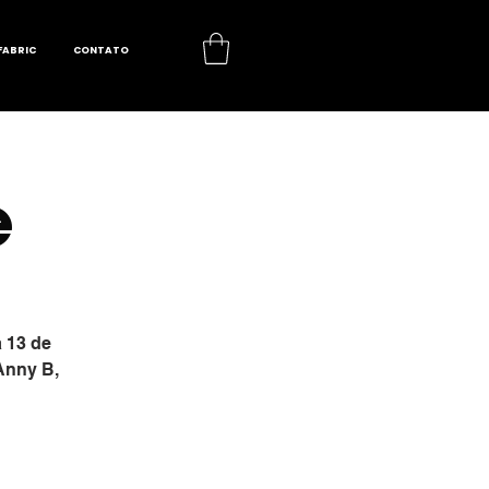
FABRIC
CONTATO
e
 13 de
 Anny B,