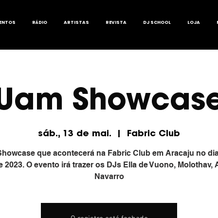
ENTOS
RÁDIO
ARTISTAS
REVISTA
DJ SCHOOL
LOJA
Uam Showcas
sáb., 13 de mai.
  |  
Fabric Club
howcase que acontecerá na Fabric Club em Aracaju no dia
 2023. O evento irá trazer os DJs Ella de Vuono, Molothav,
Navarro