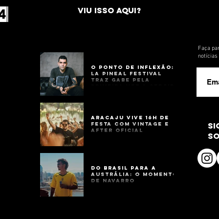
VIU ISSO AQUI?
Faça par
notícia
O Ponto de Inflexão:
La Pineal Festival
Traz Gabe Pela
Primeira Vez a Sergipe
Aracaju Vive 16h de
Festa com Vintage e
si
After Oficial
so
Do Brasil para a
Austrália: o momento
de Navarro