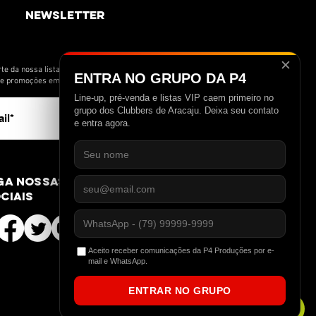
newsletter
✕
te da nossa lista de novidades e receba
ENTRA NO GRUPO DA P4
s e promoções em primeira mão.
Line-up, pré-venda e listas VIP caem primeiro no
>
grupo dos Clubbers de Aracaju. Deixa seu contato
e entra agora.
ga nossas redes
ciais
Aceito receber comunicações da P4 Produções por e-
mail e WhatsApp.
ENTRAR NO GRUPO
Travou? Ingresso no WhatsApp