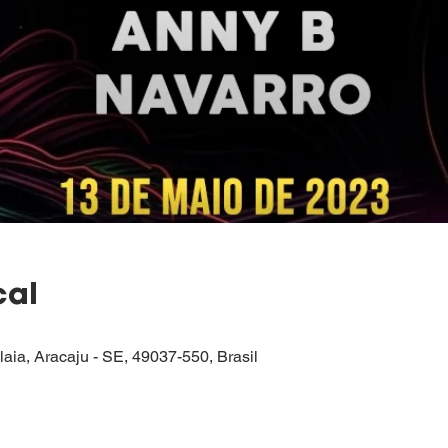
cal
alaia, Aracaju - SE, 49037-550, Brasil