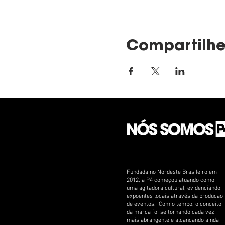
Compartilhe
Fundada no Nordeste Brasileiro em
2012, a P4 começou atuando como
uma agitadora cultural, evidenciando
expoentes locais através da produção
de eventos. Com o tempo, o conceito
da marca foi se tornando cada vez
mais abrangente e alcançando ainda