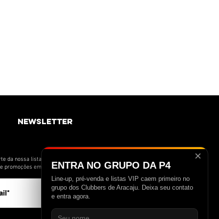
newsletter
✕
te da nossa lista de novidades e receba
ENTRA NO GRUPO DA P4
s e promoções em primeira mão.
Line-up, pré-venda e listas VIP caem primeiro no
>
grupo dos Clubbers de Aracaju. Deixa seu contato
e entra agora.