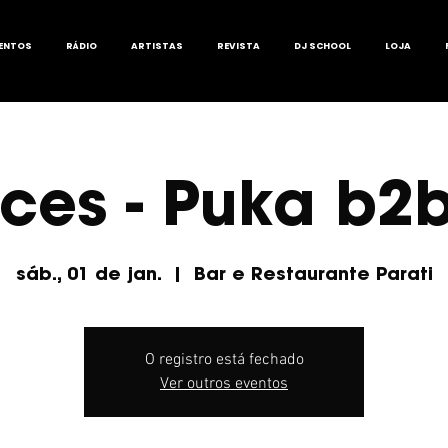
ENTOS
RÁDIO
ARTISTAS
REVISTA
DJ SCHOOL
LOJA
ces - Puka b2
sáb., 01 de jan.
  |  
Bar e Restaurante Parati
O registro está fechado
Ver outros eventos