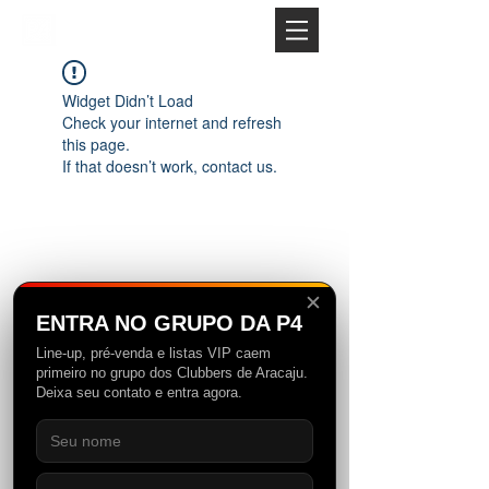
Widget Didn’t Load
Check your internet and refresh
this page.
If that doesn’t work, contact us.
✕
ENTRA NO GRUPO DA P4
Line-up, pré-venda e listas VIP caem
primeiro no grupo dos Clubbers de Aracaju.
Fundada no Nordeste Brasileiro em 2012, a
Deixa seu contato e entra agora.
P4 começou atuando como uma agitadora
cultural, evidenciando expoentes locais
através da produção de eventos. Com o
tempo, o conceito da marca foi se tornando
cada vez mais abrangente e alcançando