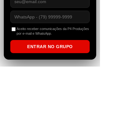
ainda mais espaços. Com um equipe de
destaque, a P4 se tornou também uma
gravadora brasileira especializada em
gravações de techno, house music, eventos,
reserva de artistas e gerenciamento. Além
de ter se tornado um portal de notícias
Aceito receber comunicações da P4 Produções
independente que vive e respira dance music.
por e-mail e WhatsApp.
ENTRAR NO GRUPO
newsletter
Faça parte da nossa lista de novidades e
receba notícias e promoções em primeira
mão.
>
Políticas d
e privacidade