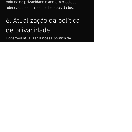
política de privacidade e adotem medidas
adequadas de proteção dos seus dados.
6. Atualização da política
de privacidade
Podemos atualizar a nossa política de
privacidade periodicamente para refletir as
mudanças na forma como coletamos ou
usamos os seus dados.
Quando atualizarmos a nossa política de
privacidade, publicaremos a nova versão no
nosso site e informaremos a data da última
atualização.
Se as mudanças forem significativas ou
afetarem os seus direitos, também enviaremos
uma notificação por e-mail ou por outro meio de
comunicação.
Ao continuar usando o nosso site após as
mudanças, você concorda com a nova política
de privacidade. Se você não concordar com ela,
por favor, não use o nosso site.