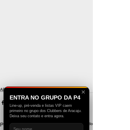
ARTISTS
✕
ENTRA NO GRUPO DA P4
Line-up, pré-venda e listas VIP caem
primeiro no grupo dos Clubbers de Aracaju.
Deixa seu contato e entra agora.
Ver tudo
Posts recentes