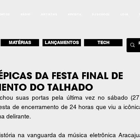
ENTOS
RÁDIO
ARTISTAS
REVISTA
DJ SCHOOL
LOJA
MATÉRIAS
LANÇAMENTOS
TECH
ÉPICAS DA FESTA FINAL DE
ENTO DO TALHADO
echou suas portas pela última vez no sábado (27
esta de encerramento de 24 horas que viu a icônic
a delirante.
tória na vanguarda da música eletrônica Aracajua