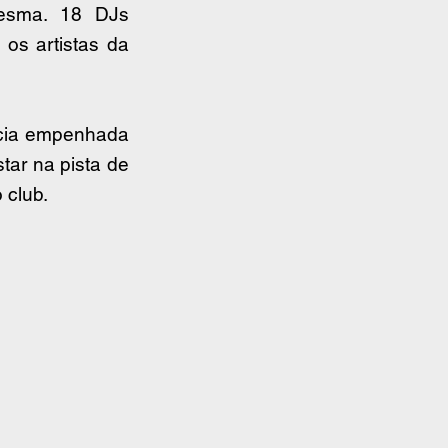
esma. 18 DJs 
s artistas da 
cia empenhada 
ar na pista de 
 club.