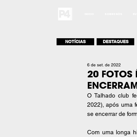
INICIO
SOBRE NÓS
EV
NOTÍCIAS
DESTAQUES
6 de set. de 2022
20 FOTOS 
ENCERRAM
O Talhado club f
2022), após uma f
se encerrar de form
Com uma longa his