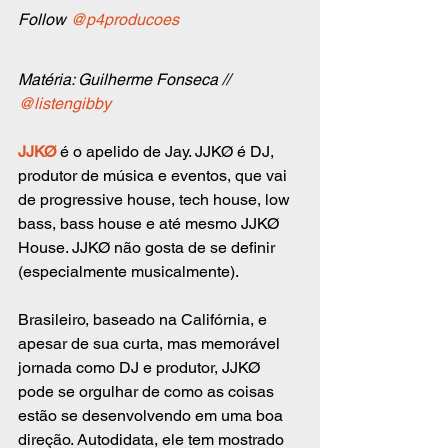
Follow 
@p4producoes
Matéria: Guilherme Fonseca // 
@listengibby
JJKØ
 é o apelido de Jay. JJKØ é DJ, 
produtor de música e eventos, que vai 
de progressive house, tech house, low 
bass, bass house e até mesmo JJKØ 
House. JJKØ não gosta de se definir 
(especialmente musicalmente).  
Brasileiro, baseado na Califórnia, e 
apesar de sua curta, mas memorável 
jornada como DJ e produtor, JJKØ 
pode se orgulhar de como as coisas 
estão se desenvolvendo em uma boa 
direção. Autodidata, ele tem mostrado 