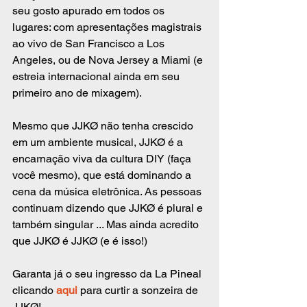
seu gosto apurado em todos os 
lugares: com apresentações magistrais 
ao vivo de San Francisco a Los 
Angeles, ou de Nova Jersey a Miami (e 
estreia internacional ainda em seu 
primeiro ano de mixagem).
Mesmo que JJKØ não tenha crescido 
em um ambiente musical, JJKØ é a 
encarnação viva da cultura DIY (faça 
você mesmo), que está dominando a 
cena da música eletrônica. As pessoas 
continuam dizendo que JJKØ é plural e 
também singular ... Mas ainda acredito 
que JJKØ é JJKØ (e é isso!)
Garanta já o seu ingresso da La Pineal 
clicando 
aqui 
para curtir a sonzeira de 
JJKØ!