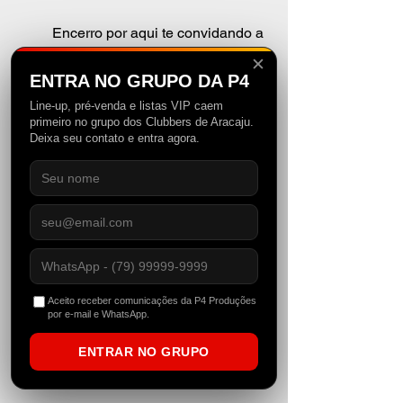
	Encerro por aqui te convidando a 
curtir a nossa playlist musical no 
✕
Spotify, com novidades que foram 
ENTRA NO GRUPO DA P4
adicionadas, como 
"Riordan - Needle 
Line-up, pré-venda e listas VIP caem
on The Record"
 e o remake de 
PAX
primeiro no grupo dos Clubbers de Aracaju.
Deixa seu contato e entra agora.
para "Touch Me", do 
Rui da Silva
.
Aceito receber comunicações da P4 Produções
por e-mail e WhatsApp.
ENTRAR NO GRUPO