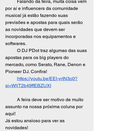
	Falando da feira, muita coisa vem 
por aí e influencers da comunidade 
musical já estão fazendo suas 
previsões e apostas para quais serão 
as novidades que devem ser 
incorporadas nos equipamentos e 
softwares. 
	O DJ PDot traz algumas das suas 
apostas para os big players do 
mercado, como Serato, Rane, Denon e 
Pioneer DJ. Confira!
https://youtu.be/EEI-yrIN3o0?
si=WljT2b49ffEBZUXI
	A feira deve ser motivo de muito 
assunto na nossa próxima coluna por 
aqui!
Já estou ansioso para ver as 
novidades!