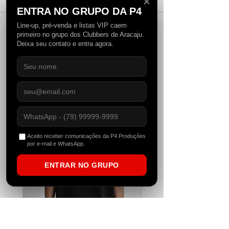
✕
ENTRA NO GRUPO DA P4
Line-up, pré-venda e listas VIP caem
primeiro no grupo dos Clubbers de Aracaju.
Solomun e Skrillex se
Alok leva o Br
Escreva um comentário
Deixa seu contato e entra agora.
encontram em
Planaxis do
Rumpta, primeira
Tomorrowlan
parceria dos dois
semana quen
P4STORE
pela Diynamic
Ibiza
Aceito receber comunicações da P4 Produções
por e-mail e WhatsApp.
ENTRAR NO GRUPO