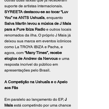
outras duas faixas que já receberam 
suporte de artistas internacionais. 
SYREETA destacou-se ao tocar “Luv 
You” na ANTS Ushuaïa
, enquanto 
Salva Martin levou a música de J Maia 
para a Pure Ibiza Radio
 e outros locais 
renomados da ilha. O próprio J Maia já 
deixou sua marca em eventos icônicos 
como La TROYA IBIZA e Pacha, e 
agora, com
 “Many Times”, recebe 
elogios de Andrew da Nervous
 e uma 
resposta incrível do público em 
apresentações pelo Brasil.
A Competição na Ushuaïa e o Apelo 
aos Fãs
Em paralelo ao lançamento do EP, 
J 
Maia 
está competindo por uma chance 