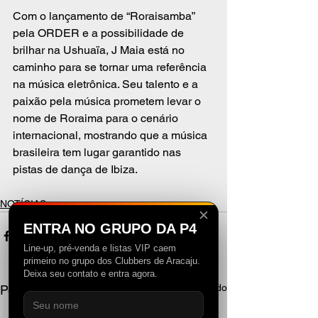
Com o lançamento de “Roraisamba” 
pela ORDER e a possibilidade de 
brilhar na Ushuaïa, J Maia está no 
caminho para se tornar uma referência 
na música eletrônica. Seu talento e a 
paixão pela música prometem levar o 
nome de Roraima para o cenário 
internacional, mostrando que a música 
brasileira tem lugar garantido nas 
pistas de dança de Ibiza.
NOTÍCIAS
✕
ENTRA NO GRUPO DA P4
Line-up, pré-venda e listas VIP caem
primeiro no grupo dos Clubbers de Aracaju.
Deixa seu contato e entra agora.
Ver tudo
Posts recentes