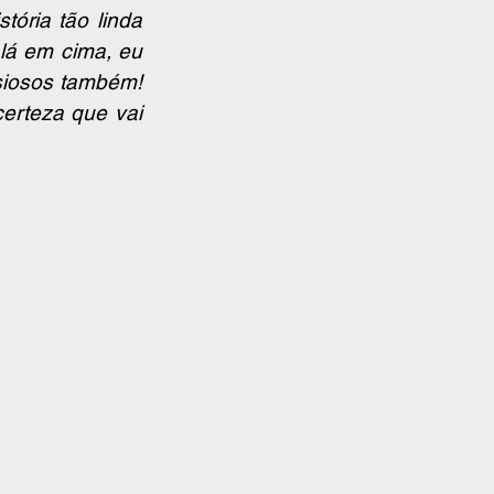
ória tão linda 
lá em cima, eu 
siosos também! 
erteza que vai 