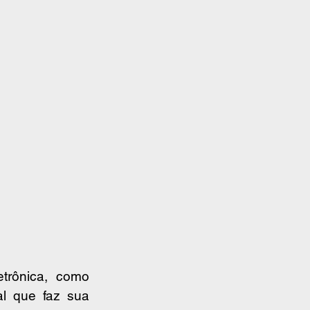
O line-up do evento conta com nomes consagrados da cena eletrônica, como 
al que faz sua 