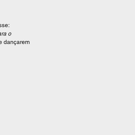
sse:
ra o 
se dançarem 