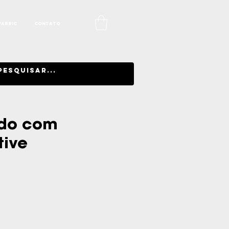
FABRIC
CONTATO
ado com
tive