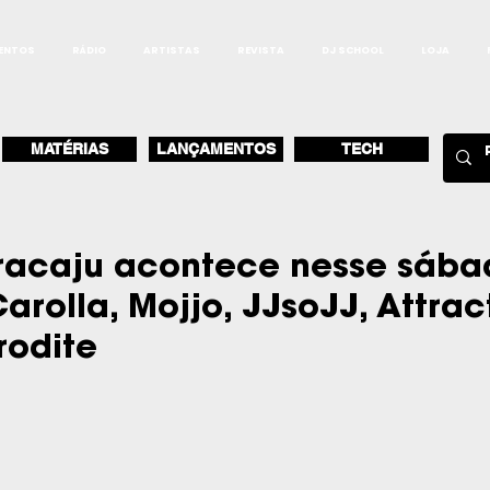
ENTOS
RÁDIO
ARTISTAS
REVISTA
DJ SCHOOL
LOJA
MATÉRIAS
LANÇAMENTOS
TECH
Aracaju acontece nesse sáb
arolla, Mojjo, JJsoJJ, Attrac
rodite