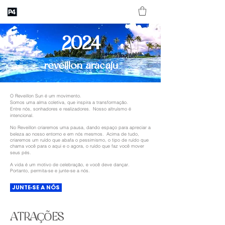
2024
reveillon aracaju
O Reveillon Sun é um movimento.
Somos uma alma coletiva, que inspira a transformação.
Entre nós, sonhadores e realizadores. Nosso altruísmo é
intencional.
No Reveillon criaremos uma pausa, dando espaço para apreciar a
beleza ao nosso entorno e em nós mesmos. Acima de tudo,
criaremos um ruído que abafa o pessimismo, o tipo de ruído que
chama você para o aqui e o agora, o ruído que faz você mover
seus pés.
A vida é um motivo de celebração, e você deve dançar.
Portanto, permita-se e junte-se a nós.
JUNTE-SE A NÓS
ATRAÇÕES