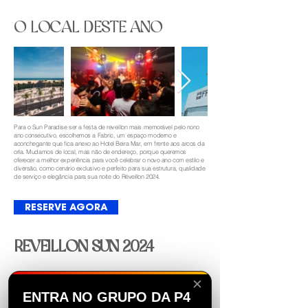
O LOCAL DESTE ANO
Para o Sun Paradise ser a festa de reveillon mais memorável pelo nono
ano consecutivo, escolhemos a Fabric, um espaço moderno e
aconchegante que fica anexo ao Hotel Beira Mar, em frente aos arcos da
orla. Mudamos de local, mas não de endereço, porque queremos
oferecer a melhor experiência para você celebrar o novo ano com estilo e
diversão, como cenário exclusivo e perfeito para sua estrutura, qualidade
de serviço e elegância para sua noite do Réveillon 2024.
RESERVE AGORA
REVEILLON SUN 2024
✕
ENTRA NO GRUPO DA P4