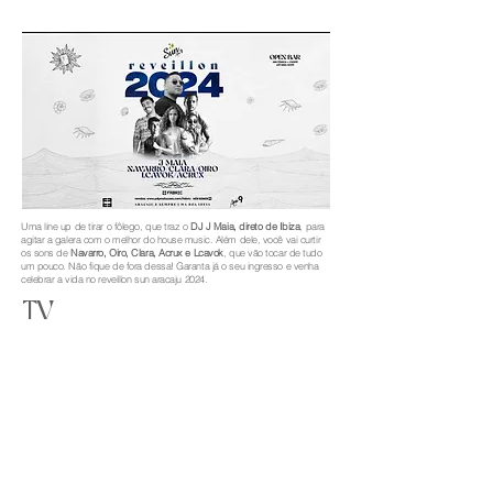
Uma line up de tirar o fôlego, que traz o
DJ J Maia, direto de Ibiza
, para
agitar a galera com o melhor do house music. Além dele, você vai curtir
os sons de
Navarro, Oiro, Clara, Acrux e Lcavok
, que vão tocar de tudo
um pouco. Não fique de fora dessa! Garanta já o seu ingresso e venha
celebrar a vida no reveillon sun aracaju 2024.
TV