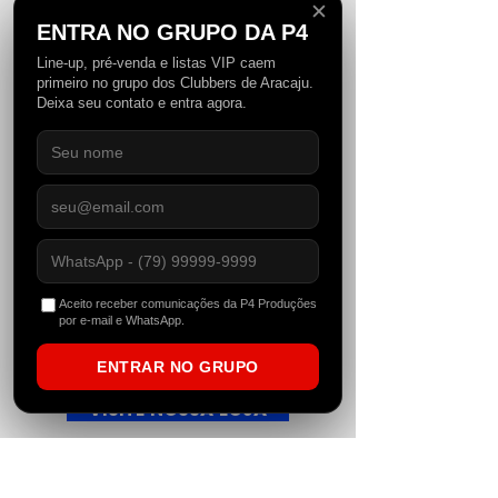
✕
ENTRA NO GRUPO DA P4
Line-up, pré-venda e listas VIP caem
primeiro no grupo dos Clubbers de Aracaju.
Deixa seu contato e entra agora.
Aceito receber comunicações da P4 Produções
Fabric Oversized Black
Fabric Oversized
por e-mail e WhatsApp.
ENTRAR NO GRUPO
VISITE NOSSA LOJA