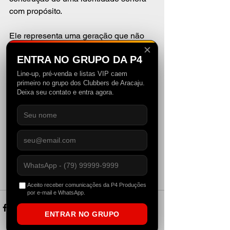
com propósito.
Ele representa uma geração que não 
está aqui apenas para tocar, mas para 
✕
ENTRA NO GRUPO DA P4
marcar.
Line-up, pré-venda e listas VIP caem
primeiro no grupo dos Clubbers de Aracaju.
Se o futuro da música eletrônica está 
Deixa seu contato e entra agora.
nas mãos de quem consegue unir 
técnica, visão e sentimento, é seguro 
dizer: Dub.format está exatamente onde 
deveria estar.
Fonte: P4 Magazine
Aceito receber comunicações da P4 Produções
por e-mail e WhatsApp.
ENTRAR NO GRUPO