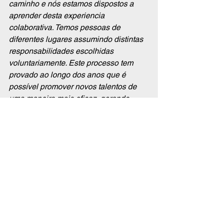
caminho e nós estamos dispostos a 
aprender desta experiencia 
colaborativa. Temos pessoas de 
diferentes lugares assumindo distintas 
responsabilidades escolhidas 
voluntariamente. Este processo tem 
provado ao longo dos anos que é 
possível promover novos talentos de 
uma maneira mais eficaz, gerando 
resultados muito mais criativos e 
surpreendentes daquilo que estamos 
acostumados a ver.” - Samppa 
Lappalainen, Arquiteto e CEO da 
JKMM.
Ver tudo
Posts recentes