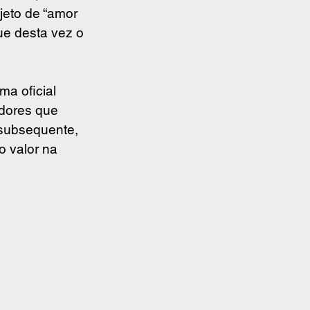
jeto de “amor 
ue desta vez o 
a oficial 
dores que 
 subsequente, 
 valor na 