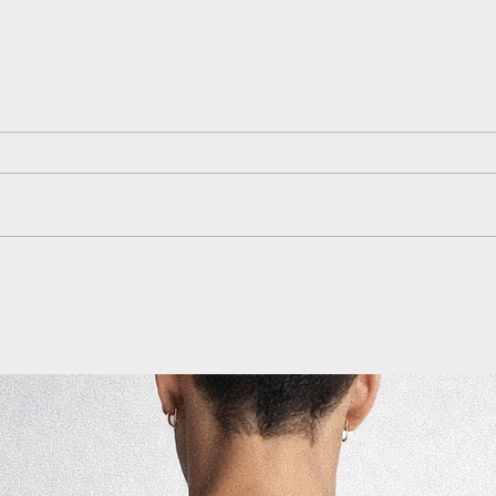
Solomun e Skrillex se
encontram em Rumpta,
primeira parceria dos
dois pela Diynamic