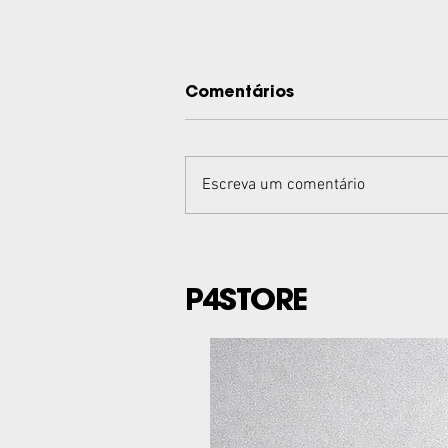
Comentários
Escreva um comentário
Monic leva o techno
cearense a um b2b
P4STORE
histórico no FCME
Festival